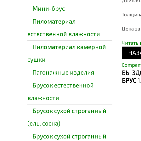
Длина: о
Мини-брус
Толщина
Пиломатериал
Цена за
естественной влажности
Читать
Пиломатериал камерной
сушки
Compan
Пагонажные изделия
ВЫ ЗД
БРУС
1
Брусок естественной
влажности
Брусок сухой строганный
(ель, сосна)
Брусок сухой строганный