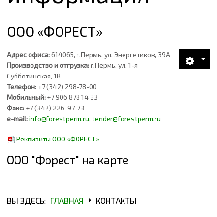
БЕСЕДКИ
ООО «ФОРЕСТ»
МИНИ-БРУС
Адрес офиса:
614065, г.Пермь, ул. Энергетиков, 39А
Производство и отгрузка:
г.Пермь, ул. 1-я
ПИЛОМАТЕРИАЛ ЕСТЕСТВЕННОЙ ВЛАЖНОСТИ
Субботинская, 1В
Телефон:
+7 (342) 298-78-00
ПИЛОМАТЕРИАЛ КАМЕРНОЙ СУШКИ
Мобильный:
+7 906 878 14 33
Факс:
+7 (342) 226-97-73
ПАГОНАЖНЫЕ ИЗДЕЛИЯ
e-mail:
info@forestperm.ru
,
tender@forestperm.ru
БРУСОК ЕСТЕСТВЕННОЙ ВЛАЖНОСТИ
Реквизиты ООО «ФОРЕСТ»
ООО "Форест" на карте
БРУСОК СУХОЙ СТРОГАННЫЙ (ЕЛЬ, СОСНА)
БРУСОК СУХОЙ СТРОГАННЫЙ (ЛИПА, ОСИНА)
ВЫ ЗДЕСЬ:
ГЛАВНАЯ
КОНТАКТЫ
ПРОИЗВОДСТВО ТАРЫ