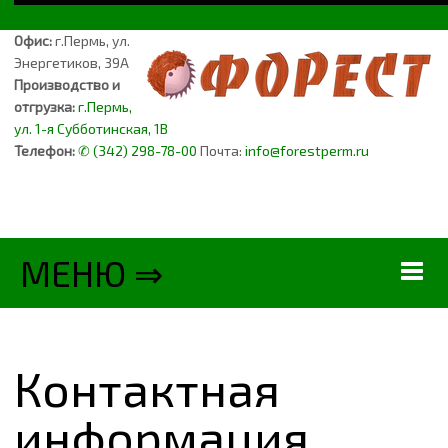
Офис:
г.Пермь, ул.
Энергетиков, 39А
Производство и
отгрузка:
г.Пермь,
ул. 1-я Субботинская, 1В
Телефон:
✆ (342) 298-78-00
Почта:
info@forestperm.ru
МЕНЮ ⇒
ФОРЕСТ
Контактная
ПРОДУКЦИЯ
информация
ПОДДОНЫ