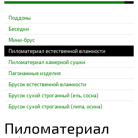
БЕСЕДКИ
Поддоны
МИНИ-БРУС
Беседки
Мини-брус
ПИЛОМАТЕРИАЛ ЕСТЕСТВЕННОЙ ВЛАЖНОСТИ
Пиломатериал естественной влажности
ПИЛОМАТЕРИАЛ КАМЕРНОЙ СУШКИ
Пиломатериал камерной сушки
ПАГОНАЖНЫЕ ИЗДЕЛИЯ
Пагонажные изделия
Брусок естественной влажности
БРУСОК ЕСТЕСТВЕННОЙ ВЛАЖНОСТИ
Брусок сухой строганный (ель, сосна)
БРУСОК СУХОЙ СТРОГАННЫЙ (ЕЛЬ, СОСНА)
Брусок сухой строганный (липа, осина)
БРУСОК СУХОЙ СТРОГАННЫЙ (ЛИПА, ОСИНА)
Пиломатериал
ПРОИЗВОДСТВО ТАРЫ