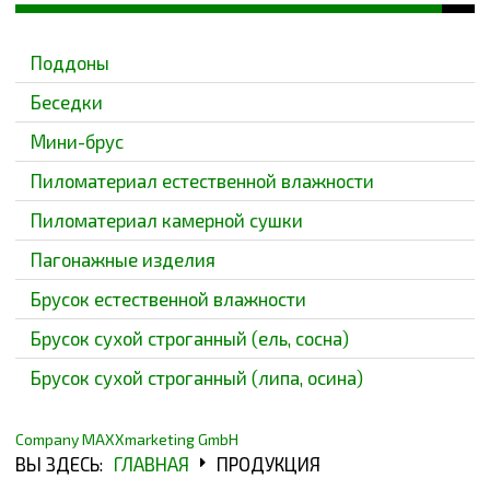
БЕСЕДКИ
Поддоны
МИНИ-БРУС
Беседки
Мини-брус
ПИЛОМАТЕРИАЛ ЕСТЕСТВЕННОЙ ВЛАЖНОСТИ
Пиломатериал естественной влажности
ПИЛОМАТЕРИАЛ КАМЕРНОЙ СУШКИ
Пиломатериал камерной сушки
ПАГОНАЖНЫЕ ИЗДЕЛИЯ
Пагонажные изделия
Брусок естественной влажности
БРУСОК ЕСТЕСТВЕННОЙ ВЛАЖНОСТИ
Брусок сухой строганный (ель, сосна)
БРУСОК СУХОЙ СТРОГАННЫЙ (ЕЛЬ, СОСНА)
Брусок сухой строганный (липа, осина)
БРУСОК СУХОЙ СТРОГАННЫЙ (ЛИПА, ОСИНА)
Company MAXXmarketing GmbH
ВЫ ЗДЕСЬ:
ГЛАВНАЯ
ПРОДУКЦИЯ
ПРОИЗВОДСТВО ТАРЫ